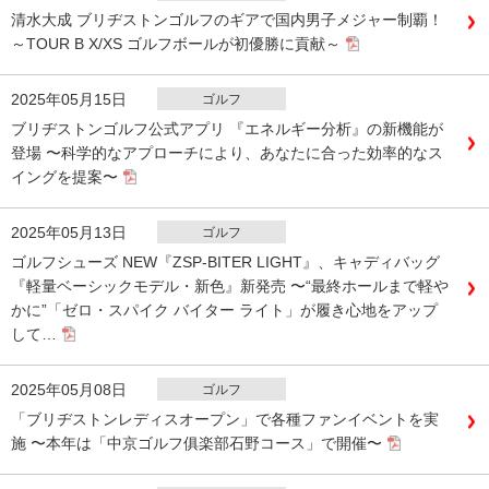
清水大成 ブリヂストンゴルフのギアで国内男子メジャー制覇！
～TOUR B X/XS ゴルフボールが初優勝に貢献～
2025年05月15日
ゴルフ
ブリヂストンゴルフ公式アプリ 『エネルギー分析』の新機能が
登場 〜科学的なアプローチにより、あなたに合った効率的なス
イングを提案〜
2025年05月13日
ゴルフ
ゴルフシューズ NEW『ZSP‐BITER LIGHT』、キャディバッグ
『軽量ベーシックモデル・新色』新発売 〜“最終ホールまで軽や
かに”「ゼロ・スパイク バイター ライト」が履き心地をアップ
して…
2025年05月08日
ゴルフ
「ブリヂストンレディスオープン」で各種ファンイベントを実
施 〜本年は「中京ゴルフ俱楽部石野コース」で開催〜