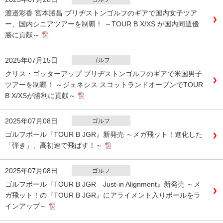
渡邉彩香 宮本勝昌 ブリヂストンゴルフのギアで国内女子ツア
ー、国内シニアツアーを制覇！ ～TOUR B X/XS が国内同週優
勝に貢献～
2025年07月15日
ゴルフ
クリス・ゴッターアップ ブリヂストンゴルフのギアで米国男子
ツアーを制覇！ ～ジェネシス スコットランドオープンでTOUR
B X/XSが勝利に貢献～
2025年07月08日
ゴルフ
ゴルフボール『TOUR B JGR』新発売 ～メガ飛ット！進化した
「弾き」、高初速で飛ばす！～
2025年07月08日
ゴルフ
ゴルフボール『TOUR B JGR Just-in Alignment』新発売 ～メ
ガ飛ット！の『TOUR B JGR』にアライメント入りボールをラ
インアップ～