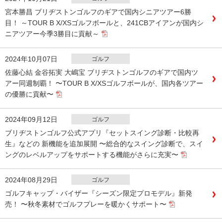
宮本勝昌 ブリヂストンゴルフのギアで国内シニアツアー6勝
目！ ～TOUR B X/XSゴルフボールと、241CBアイアンが国内シ
ニアツアー今季3勝目に貢献～
2024年10月07日
ゴルフ
佐藤心結 金谷拓実 大嶋宝 ブリヂストンゴルフのギアで国内ツ
アー同週制覇！ 〜TOUR B X/XSゴルフボールが、国内各ツアー
の優勝に貢献〜
2024年09月12日
ゴルフ
ブリヂストンゴルフ公式アプリ『セットスイング診断・比較再
生』などの 新機能を追加展開 〜総合的なスイング診断で、スイ
ングのレベルアップをサポートする機能がさらに充実〜
2024年08月29日
ゴルフ
ゴルフキャップ・バイザー『シーズン限定プロモデル』新発
売！ 〜秋冬素材でゴルフプレーを暖かくサポート〜