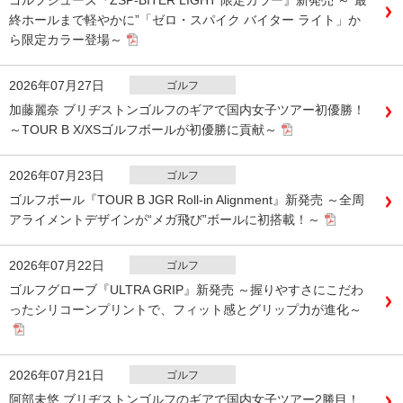
ゴルフシューズ『ZSP-BITER LIGHT 限定カラー』新発売 ～“最
終ホールまで軽やかに”「ゼロ・スパイク バイター ライト」か
ら限定カラー登場～
2026年07月27日
ゴルフ
加藤麗奈 ブリヂストンゴルフのギアで国内女子ツアー初優勝！
～TOUR B X/XSゴルフボールが初優勝に貢献～
2026年07月23日
ゴルフ
ゴルフボール『TOUR B JGR Roll-in Alignment』新発売 ～全周
アライメントデザインが“メガ飛び”ボールに初搭載！～
2026年07月22日
ゴルフ
ゴルフグローブ『ULTRA GRIP』新発売 ～握りやすさにこだわ
ったシリコーンプリントで、フィット感とグリップ力が進化～
2026年07月21日
ゴルフ
阿部未悠 ブリヂストンゴルフのギアで国内女子ツアー2勝目！