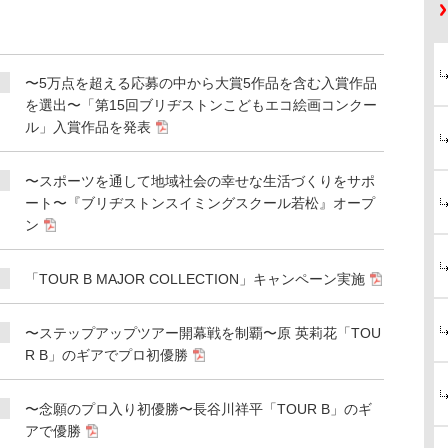
〜5万点を超える応募の中から大賞5作品を含む入賞作品
を選出〜「第15回ブリヂストンこどもエコ絵画コンクー
ル」入賞作品を発表
〜スポーツを通して地域社会の幸せな生活づくりをサポ
ート〜『ブリヂストンスイミングスクール若松』オープ
ン
「TOUR B MAJOR COLLECTION」キャンペーン実施
〜ステップアップツアー開幕戦を制覇〜原 英莉花「TOU
R B」のギアでプロ初優勝
〜念願のプロ入り初優勝〜長谷川祥平「TOUR B」のギ
アで優勝