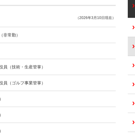
（2026年3月10日現在）
（非常勤）
役員（技術・生産管掌）
役員（ゴルフ事業管掌）
）
）
）