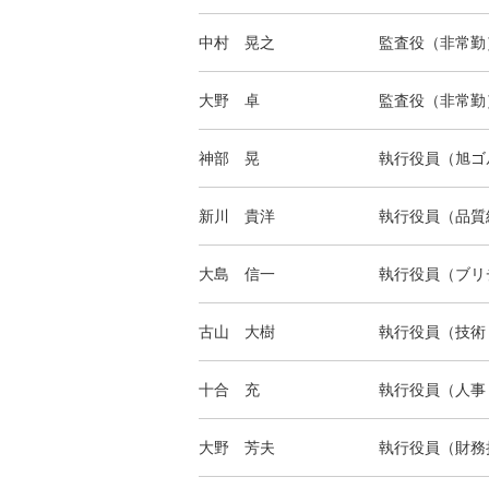
中村 晃之
監査役（非常勤
大野 卓
監査役（非常勤
神部 晃
執行役員（旭ゴ
新川 貴洋
執行役員（品質
大島 信一
執行役員（ブリ
古山 大樹
執行役員（技術
十合 充
執行役員（人事
大野 芳夫
執行役員（財務