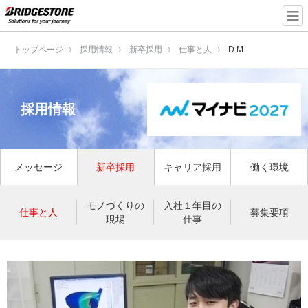
トップページ
採用情報
新卒採用
仕事と人
D.M
採用情報
メッセージ
新卒採用
キャリア採用
働く環境
モノづくりの
入社１年目の
仕事と人
募集要項
現場
仕事