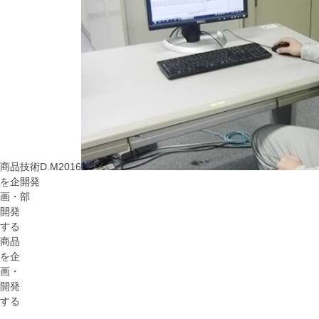
商品
技術
D.M
2016
を企
開発
画・
部
開発
する
商品
を企
画・
開発
する