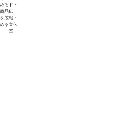
める
ド・
商品
広
を広
報・
める
宣伝
室