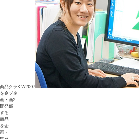
商品
クラ
K.W
2007
を企
ブ企
画・
画2
開発
部
する
商品
を企
画・
開発