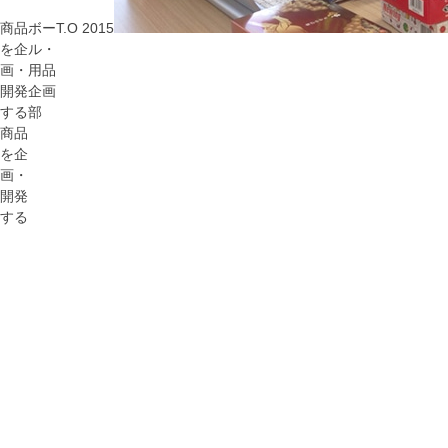
商品
ボー
T.O
2015
を企
ル・
画・
用品
開発
企画
する
部
商品
を企
画・
開発
する